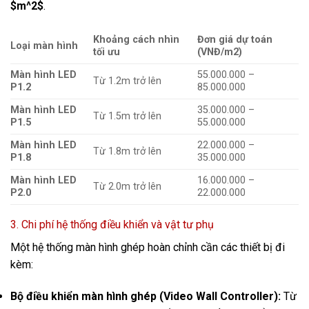
$m^2$
.
Khoảng cách nhìn
Đơn giá dự toán
Loại màn hình
tối ưu
(VNĐ/m2)
Màn hình LED
55.000.000 –
Từ 1.2m trở lên
P1.2
85.000.000
Màn hình LED
35.000.000 –
Từ 1.5m trở lên
P1.5
55.000.000
Màn hình LED
22.000.000 –
Từ 1.8m trở lên
P1.8
35.000.000
Màn hình LED
16.000.000 –
Từ 2.0m trở lên
P2.0
22.000.000
3. Chi phí hệ thống điều khiển và vật tư phụ
Một hệ thống màn hình ghép hoàn chỉnh cần các thiết bị đi
kèm:
Bộ điều khiển màn hình ghép (Video Wall Controller):
Từ