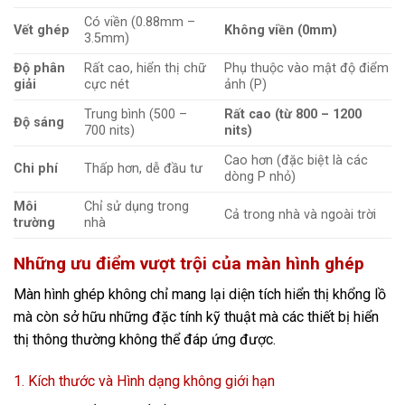
Có viền (0.88mm –
Vết ghép
Không viền (0mm)
3.5mm)
Độ phân
Rất cao, hiển thị chữ
Phụ thuộc vào mật độ điểm
giải
cực nét
ảnh (P)
Trung bình (500 –
Rất cao (từ 800 – 1200
Độ sáng
700 nits)
nits)
Cao hơn (đặc biệt là các
Chi phí
Thấp hơn, dễ đầu tư
dòng P nhỏ)
Môi
Chỉ sử dụng trong
Cả trong nhà và ngoài trời
trường
nhà
Những ưu điểm vượt trội của màn hình ghép
Màn hình ghép không chỉ mang lại diện tích hiển thị khổng lồ
mà còn sở hữu những đặc tính kỹ thuật mà các thiết bị hiển
thị thông thường không thể đáp ứng được.
1. Kích thước và Hình dạng không giới hạn