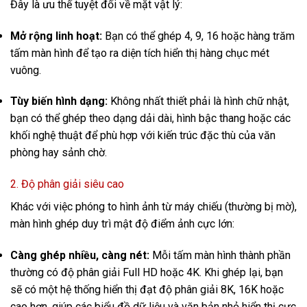
Đây là ưu thế tuyệt đối về mặt vật lý:
Mở rộng linh hoạt:
Bạn có thể ghép 4, 9, 16 hoặc hàng trăm
tấm màn hình để tạo ra diện tích hiển thị hàng chục mét
vuông.
Tùy biến hình dạng:
Không nhất thiết phải là hình chữ nhật,
bạn có thể ghép theo dạng dải dài, hình bậc thang hoặc các
khối nghệ thuật để phù hợp với kiến trúc đặc thù của văn
phòng hay sảnh chờ.
2. Độ phân giải siêu cao
Khác với việc phóng to hình ảnh từ máy chiếu (thường bị mờ),
màn hình ghép duy trì mật độ điểm ảnh cực lớn:
Càng ghép nhiều, càng nét:
Mỗi tấm màn hình thành phần
thường có độ phân giải Full HD hoặc 4K. Khi ghép lại, bạn
sẽ có một hệ thống hiển thị đạt độ phân giải 8K, 16K hoặc
cao hơn, giúp các biểu đồ dữ liệu và văn bản nhỏ hiển thị cực