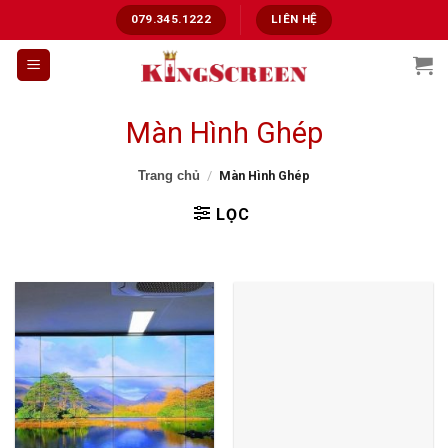
Chuyển
079.345.1222
LIÊN HỆ
đến
nội
dung
Màn Hình Ghép
Trang chủ
/
Màn Hình Ghép
LỌC