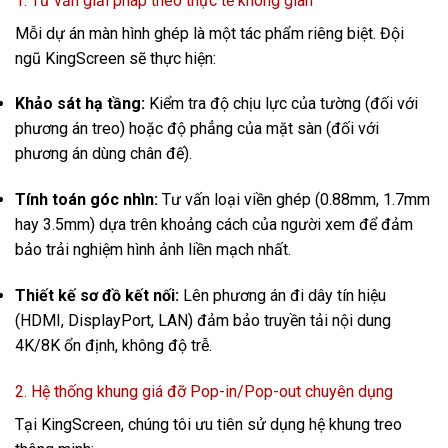
1. Tư vấn giải pháp theo thực tế không gian
Mỗi dự án màn hình ghép là một tác phẩm riêng biệt. Đội
ngũ KingScreen sẽ thực hiện:
Khảo sát hạ tầng:
Kiểm tra độ chịu lực của tường (đối với
phương án treo) hoặc độ phẳng của mặt sàn (đối với
phương án dùng chân đế).
Tính toán góc nhìn:
Tư vấn loại viền ghép (0.88mm, 1.7mm
hay 3.5mm) dựa trên khoảng cách của người xem để đảm
bảo trải nghiệm hình ảnh liền mạch nhất.
Thiết kế sơ đồ kết nối:
Lên phương án đi dây tín hiệu
(HDMI, DisplayPort, LAN) đảm bảo truyền tải nội dung
4K/8K ổn định, không độ trễ.
2. Hệ thống khung giá đỡ Pop-in/Pop-out chuyên dụng
Tại KingScreen, chúng tôi ưu tiên sử dụng hệ khung treo