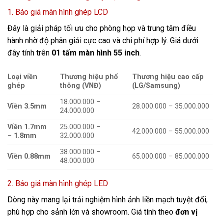
1. Báo giá màn hình ghép LCD
Đây là giải pháp tối ưu cho phòng họp và trung tâm điều
hành nhờ độ phân giải cực cao và chi phí hợp lý. Giá dưới
đây tính trên
01 tấm màn hình 55 inch
.
Loại viền
Thương hiệu phổ
Thương hiệu cao cấp
ghép
thông (VNĐ)
(LG/Samsung)
18.000.000 –
Viền 3.5mm
28.000.000 – 35.000.000
24.000.000
Viền 1.7mm
25.000.000 –
42.000.000 – 55.000.000
– 1.8mm
32.000.000
38.000.000 –
Viền 0.88mm
65.000.000 – 85.000.000
48.000.000
2. Báo giá màn hình ghép LED
Dòng này mang lại trải nghiệm hình ảnh liền mạch tuyệt đối,
phù hợp cho sảnh lớn và showroom. Giá tính theo
đơn vị