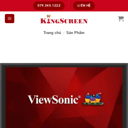
Chuyển
079.345.1222
LIÊN HỆ
đến
nội
dung
Trang chủ
/
Sản Phẩm