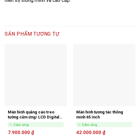
hiển thị thông minh và cao cấp.
SẢN PHẨM TƯƠNG TỰ
Màn hình quảng cáo treo
Màn hình tương tác thông
tường cảm ứng/ LCD Digital
minh 65 inch
Signage touch screen
✨ Cảm ứng
✨ Cảm ứng
7.900.000
₫
42.000.000
₫