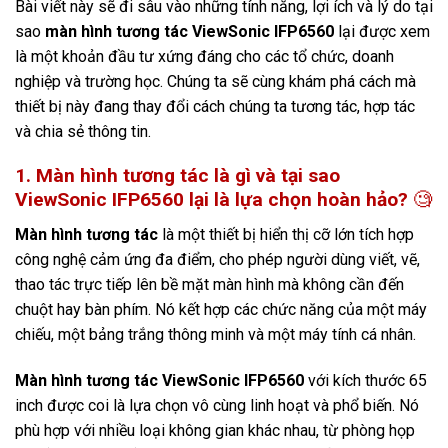
Bài viết này sẽ đi sâu vào những tính năng, lợi ích và lý do tại
sao
màn hình tương tác ViewSonic IFP6560
lại được xem
là một khoản đầu tư xứng đáng cho các tổ chức, doanh
nghiệp và trường học. Chúng ta sẽ cùng khám phá cách mà
thiết bị này đang thay đổi cách chúng ta tương tác, hợp tác
và chia sẻ thông tin.
1. Màn hình tương tác là gì và tại sao
ViewSonic IFP6560 lại là lựa chọn hoàn hảo?
🧐
Màn hình tương tác
là một thiết bị hiển thị cỡ lớn tích hợp
công nghệ cảm ứng đa điểm, cho phép người dùng viết, vẽ,
thao tác trực tiếp lên bề mặt màn hình mà không cần đến
chuột hay bàn phím. Nó kết hợp các chức năng của một máy
chiếu, một bảng trắng thông minh và một máy tính cá nhân.
Màn hình tương tác ViewSonic IFP6560
với kích thước 65
inch được coi là lựa chọn vô cùng linh hoạt và phổ biến. Nó
phù hợp với nhiều loại không gian khác nhau, từ phòng họp