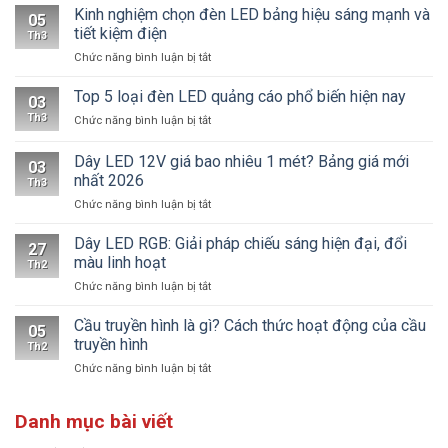
Kinh nghiệm chọn đèn LED bảng hiệu sáng mạnh và
05
tiết kiệm điện
Th3
ở
Chức năng bình luận bị tắt
Kinh
nghiệm
Top 5 loại đèn LED quảng cáo phổ biến hiện nay
03
chọn
Th3
ở
Chức năng bình luận bị tắt
đèn
Top
LED
5
Dây LED 12V giá bao nhiêu 1 mét? Bảng giá mới
bảng
03
loại
hiệu
nhất 2026
Th3
đèn
sáng
ở
Chức năng bình luận bị tắt
LED
mạnh
Dây
quảng
và
LED
cáo
Dây LED RGB: Giải pháp chiếu sáng hiện đại, đổi
tiết
27
12V
phổ
màu linh hoạt
kiệm
Th2
giá
biến
điện
ở
Chức năng bình luận bị tắt
bao
hiện
Dây
nhiêu
nay
LED
Cầu truyền hình là gì? Cách thức hoạt động của cầu
1
05
RGB:
mét?
truyền hình
Th2
Giải
Bảng
ở
Chức năng bình luận bị tắt
pháp
giá
Cầu
chiếu
mới
truyền
sáng
nhất
Danh mục bài viết
hình
hiện
2026
là
đại,