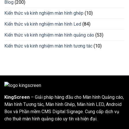
gì?
Blog
(200)
đổi
Cách
màu
thức
linh
Kiến thức và kinh nghiệm màn hình ghép
(10)
hoạt
hoạt
động
Kiến thức và kinh nghiệm màn hình Led
(84)
của
cầu
Kiến thức và kinh nghiệm màn hình quảng cáo
(53)
truyền
hình
Kiến thức và kinh nghiệm màn hình tương tác
(10)
KingScreen
– Giải pháp hàng đầu cho Màn hình Quảng cáo,
Màn hình Tương tác, Màn hình Ghép, Màn hình LED, Android
Box và Phần mềm CMS Digital Signage. Cung cấp dịch vụ
cho thuê màn hình quảng cáo uy tín và hiện đại.