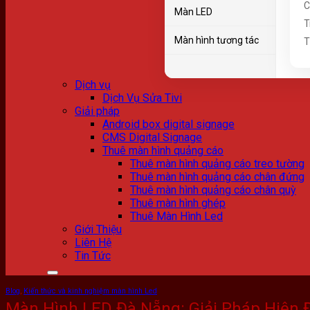
C
Màn LED
T
Chưa có sản phẩm trong giỏ hàng.
Màn hình tương tác
T
Dịch vụ
Dịch Vụ Sửa Tivi
Giải pháp
Android box digital signage
CMS Digital Signage
Thuê màn hình quảng cáo
Thuê màn hình quảng cáo treo tường
Thuê màn hình quảng cáo chân đứng
Thuê màn hình quảng cáo chân quỳ
Thuê màn hình ghép
Thuê Màn Hình Led
Giới Thiệu
Liên Hệ
Tin Tức
Blog
,
Kiến thức và kinh nghiệm màn hình Led
Màn Hình LED Đà Nẵng: Giải Pháp Hiện 