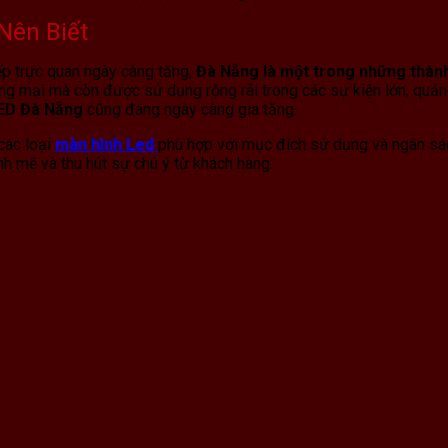
Nên Biết
iếp trực quan ngày càng tăng,
Đà Nẵng là một trong những thành
 mại mà còn được sử dụng rộng rãi trong các sự kiện lớn, quảng c
LED Đà Nẵng
cũng đang ngày càng gia tăng.
các loại
màn hình Led
phù hợp với mục đích sử dụng và ngân sác
nh mẽ và thu hút sự chú ý từ khách hàng.