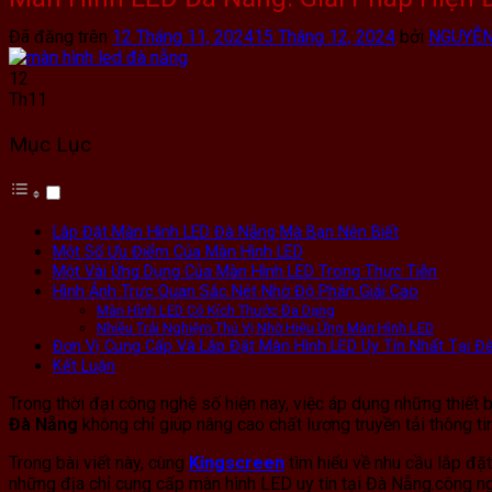
Đã đăng trên
12 Tháng 11, 2024
15 Tháng 12, 2024
bởi
NGUYỄN
12
Th11
Mục Lục
Lắp Đặt Màn Hình LED Đà Nẵng Mà Bạn Nên Biết
Một Số Ưu Điểm Của Màn Hình LED
Một Vài Ứng Dụng Của Màn Hình LED Trong Thực Tiễn
Hình Ảnh Trực Quan Sắc Nét Nhờ Độ Phân Giải Cao
Màn Hình LED Có Kích Thước Đa Dạng
Nhiều Trải Nghiệm Thú Vị Nhờ Hiệu Ứng Màn Hình LED
Đơn Vị Cung Cấp Và Lắp Đặt Màn Hình LED Uy Tín Nhất Tại Đ
Kết Luận
Trong thời đại công nghệ số hiện nay, việc áp dụng những thiết 
Đà Nẵng
không chỉ giúp nâng cao chất lượng truyền tải thông ti
Trong bài viết này, cùng
Kingscreen
tìm hiểu về nhu cầu lắp đặ
những địa chỉ cung cấp màn hình LED uy tín tại Đà Nẵng.công n