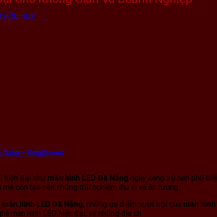
 HỮU HUY
à Nẵng – KingScreen
bị hiện đại như
màn hình LED Đà Nẵng
ngày càng trở nên phổ biến
n mà còn tạo nên những trải nghiệm thú vị và ấn tượng.
t
màn hình LED Đà Nẵng
, những ưu điểm vượt trội của
màn hình
ghệ màn hình LED hiện đại, và những địa ch