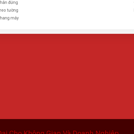
hân đứng
reo tường
hang máy
Đại Cho Không Gian Và Doanh Nghiệp