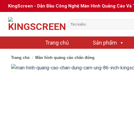
Chuyển
KingScreen - Dẫn Đầu Công Nghệ Màn Hình Quảng Cáo Và
đến
nội
Tìm
dung
kiếm:
Trang chủ
Sản phẩm
Trang chủ
/
Màn hình quảng cáo chân đứng