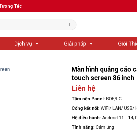
 Tương Tác
Dịch vụ
Giải pháp
Giới Th
Màn hình quảng cáo c
touch screen 86 inch
Liên hệ
Tấm nền Panel:
BOE/LG
Cổng kết nối:
WIFI/ LAN/ USB/ 
Hệ điều hành:
Android 11 - 14;
Tính năng:
Cảm ứng