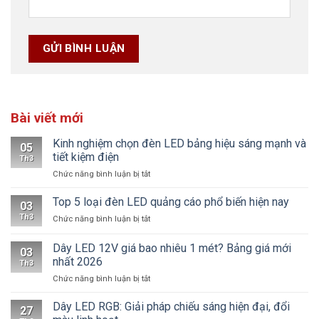
Bài viết mới
Kinh nghiệm chọn đèn LED bảng hiệu sáng mạnh và
05
tiết kiệm điện
Th3
ở
Chức năng bình luận bị tắt
Kinh
nghiệm
Top 5 loại đèn LED quảng cáo phổ biến hiện nay
03
chọn
Th3
ở
Chức năng bình luận bị tắt
đèn
Top
LED
5
Dây LED 12V giá bao nhiêu 1 mét? Bảng giá mới
bảng
03
loại
hiệu
nhất 2026
Th3
đèn
sáng
ở
Chức năng bình luận bị tắt
LED
mạnh
Dây
quảng
và
LED
cáo
Dây LED RGB: Giải pháp chiếu sáng hiện đại, đổi
tiết
27
12V
phổ
kiệm