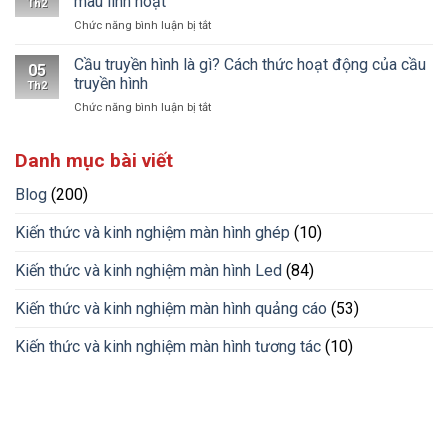
màu linh hoạt
Th2
giá
biến
điện
ở
Chức năng bình luận bị tắt
bao
hiện
Dây
nhiêu
nay
LED
Cầu truyền hình là gì? Cách thức hoạt động của cầu
1
05
RGB:
mét?
truyền hình
Th2
Giải
Bảng
ở
Chức năng bình luận bị tắt
pháp
giá
Cầu
chiếu
mới
truyền
sáng
nhất
Danh mục bài viết
hình
hiện
2026
là
đại,
gì?
Blog
(200)
đổi
Cách
màu
thức
linh
Kiến thức và kinh nghiệm màn hình ghép
(10)
hoạt
hoạt
động
Kiến thức và kinh nghiệm màn hình Led
(84)
của
cầu
Kiến thức và kinh nghiệm màn hình quảng cáo
(53)
truyền
hình
Kiến thức và kinh nghiệm màn hình tương tác
(10)