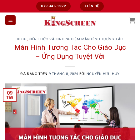
Chuyển
079.345.1222
LIÊN HỆ
đến
nội
dung
BLOG
,
KIẾN THỨC VÀ KINH NGHIỆM MÀN HÌNH TƯƠNG TÁC
Màn Hình Tương Tác Cho Giáo Dục
– Ứng Dụng Tuyệt Vời
ĐÃ ĐĂNG TRÊN
9 THÁNG 8, 2024
BỞI
NGUYỄN HỮU HUY
09
Th8