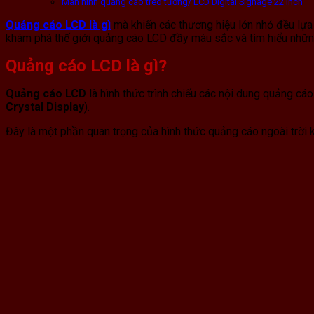
Màn hình quảng cáo treo tường/ LCD Digital Signage 22 inch
Quảng cáo LCD là gì
mà khiến các thương hiệu lớn nhỏ đều lựa 
khám phá thế giới quảng cáo LCD đầy màu sắc và tìm hiểu những
Quảng cáo LCD là gì?
Quảng cáo LCD
là hình thức trình chiếu các nội dung quảng cá
Crystal Display
).
Đây là một phần quan trọng của hình thức quảng cáo ngoài trời k