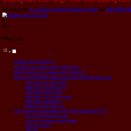
Đã đăng trên
21 Tháng 6, 2024
4 Tháng 3, 2026
bởi
NGUYỄN HỮ
21
Th6
Mục Lục
Quảng cáo LCD là gì?
Ưu điểm của quảng cáo LCD là gì?
Nhược điểm của quảng cáo LCD là gì?
Các loại màn hình quảng cáo LCD phổ biến hiện nay
Màn hình LCD chân đứng
Màn hình LCD treo tường
Màn hình LCD thả trần
Màn hình LCD Digital Poster
Màn hình LCD để bàn
Màn hình LCD chân quỳ
Các địa điểm triển khai màn hình quảng cáo LCD
Trung tâm thương mại lớn
Các chợ bán hàng truyền thống
Sân bay, ga tàu
Siêu thị