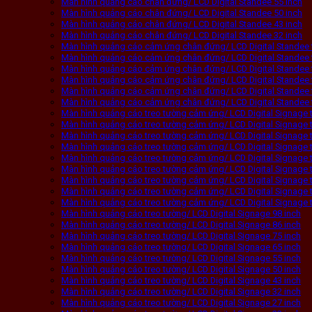
Màn hình quảng cáo chân đứng/ LCD Digital Standee 55 inch
Màn hình quảng cáo chân đứng/ LCD Digital Standee 50 inch
Màn hình quảng cáo chân đứng/ LCD Digital Standee 43 inch
Màn hình quảng cáo chân đứng/ LCD Digital Standee 32 inch
Màn hình quảng cáo cảm ứng chân đứng/ LCD Digital Standee 
Màn hình quảng cáo cảm ứng chân đứng/ LCD Digital Standee 
Màn hình quảng cáo cảm ứng chân đứng/ LCD Digital Standee 
Màn hình quảng cáo cảm ứng chân đứng/ LCD Digital Standee 
Màn hình quảng cáo cảm ứng chân đứng/ LCD Digital Standee 
Màn hình quảng cáo cảm ứng chân đứng/ LCD Digital Standee 
Màn hình quảng cáo treo tường cảm ứng/ LCD Digital Signage 
Màn hình quảng cáo treo tường cảm ứng/ LCD Digital Signage 
Màn hình quảng cáo treo tường cảm ứng/ LCD Digital Signage 
Màn hình quảng cáo treo tường cảm ứng/ LCD Digital Signage 
Màn hình quảng cáo treo tường cảm ứng/ LCD Digital Signage 
Màn hình quảng cáo treo tường cảm ứng/ LCD Digital Signage 
Màn hình quảng cáo treo tường cảm ứng/ LCD Digital Signage 
Màn hình quảng cáo treo tường cảm ứng/ LCD Digital Signage 
Màn hình quảng cáo treo tường cảm ứng/ LCD Digital Signage 
Màn hình quảng cáo treo tường/ LCD Digital Signage 98 inch
Màn hình quảng cáo treo tường/ LCD Digital Signage 86 inch
Màn hình quảng cáo treo tường/ LCD Digital Signage 75 inch
Màn hình quảng cáo treo tường/ LCD Digital Signage 65 inch
Màn hình quảng cáo treo tường/ LCD Digital Signage 55 inch
Màn hình quảng cáo treo tường/ LCD Digital Signage 50 inch
Màn hình quảng cáo treo tường/ LCD Digital Signage 43 inch
Màn hình quảng cáo treo tường/ LCD Digital Signage 32 inch
Màn hình quảng cáo treo tường/ LCD Digital Signage 27 inch