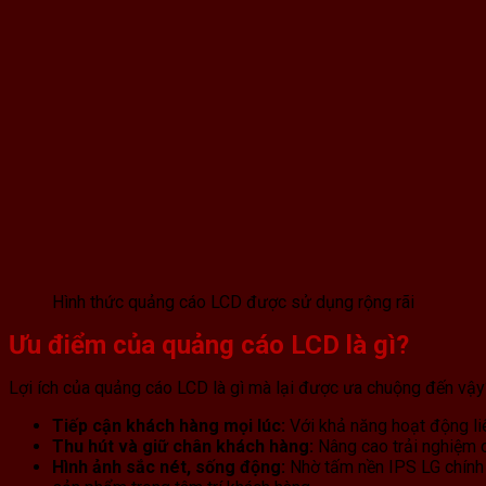
Hình thức quảng cáo LCD được sử dụng rộng rãi
Ưu điểm của quảng cáo LCD là gì?
Lợi ích của quảng cáo LCD là gì mà lại được ưa chuộng đến vậy?
Tiếp cận khách hàng mọi lúc:
Với khả năng hoạt động liê
Thu hút và giữ chân khách hàng:
Nâng cao trải nghiệm c
Hình ảnh sắc nét, sống động:
Nhờ tấm nền IPS LG chính 