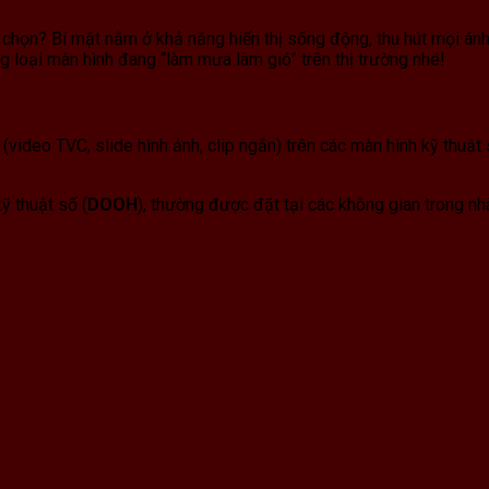
chọn? Bí mật nằm ở khả năng hiển thị sống động, thu hút mọi ánh 
 loại màn hình đang “làm mưa làm gió” trên thị trường nhé!
o (video TVC,
slide hình ảnh,
clip ngắn) trên các màn hình kỹ thuật
ỹ thuật số (
DOOH
),
thường được đặt tại các không gian trong nhà