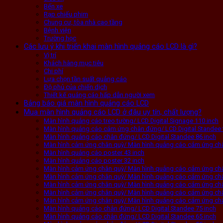
Bến xe
Rạp chiếu phim
Chung cư, tòa nhà cao tầng
Bệnh viện
Trường học
Các lưu ý khi triển khai màn hình quảng cáo LCD là gì?
Vị trí
Khách hàng mục tiêu
Chi phí
Lựa chọn tần suất quảng cáo
Độ phủ của chiến dịch
Thiết kế quảng cáo hấp dẫn người xem
Bảng báo giá màn hình quảng cáo LCD
Mua màn hình quảng cáo LCD ở đâu uy tín, chất lượng?
Màn hình quảng cáo treo tường/ LCD Digital Signage 110 inch
Màn hình quảng cáo cảm ứng chân đứng/ LCD Digital Standee 
Màn hình quảng cáo chân đứng/ LCD Digital Standee 86 inch
Màn hình cảm ứng chân quỳ/ Màn hình quảng cáo cảm ứng châ
Màn hình quảng cáo poster 43 inch
Màn hình quảng cáo poster 32 inch
Màn hình cảm ứng chân quỳ/ Màn hình quảng cáo cảm ứng châ
Màn hình cảm ứng chân quỳ/ Màn hình quảng cáo cảm ứng châ
Màn hình cảm ứng chân quỳ/ Màn hình quảng cáo cảm ứng châ
Màn hình cảm ứng chân quỳ/ Màn hình quảng cáo cảm ứng châ
Màn hình cảm ứng chân quỳ/ Màn hình quảng cáo cảm ứng châ
Màn hình quảng cáo chân đứng/ LCD Digital Standee 75 inch
Màn hình quảng cáo chân đứng/ LCD Digital Standee 65 inch