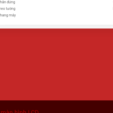
hân đứng
reo tường
hang máy
o màn hình LCD