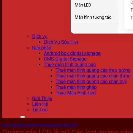
C
Màn LED
T
Chưa có sản phẩm trong giỏ hàng.
Màn hình tương tác
T
Dịch vụ
Dịch Vụ Sửa Tivi
Giải pháp
Android box digital signage
CMS Digital Signage
Thuê màn hình quảng cáo
Thuê màn hình quảng cáo treo tường
Thuê màn hình quảng cáo chân đứng
Thuê màn hình quảng cáo chân quỳ
Thuê màn hình ghép
Thuê Màn Hình Led
Giới Thiệu
Liên Hệ
Tin Tức
Blog
,
Kiến thức và kinh nghiệm màn hình quảng cáo
Quảng cáo LCD là gì? Các loại quảng cá